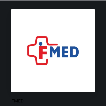
F
M
E
D
FMED